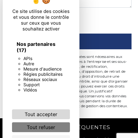
Ce site utilise des cookies
En cochant cette case, j'accepte les conditions
et vous donne le contrôle
sur ceux que vous
particulières ci-dessous **
souhaitez activer
ENVOYER
Nos partenaires
(17)
** Les données personnelles communiquées sont nécessaires aux
APIs
fins de vous contacter. Elles sont destinées à l'entreprise et ses sous-
Autre
traitants. Vous disposez de droits d’accès, de rectification,
Mesure d'audience
d’effacement, de portabilité, de limitation, d’opposition, de retrait de
Régies publicitaires
votre consentement à tout moment et du droit d’introduire une
Réseaux sociaux
réclamation auprès d’une autorité de contrôle, ainsi que d’organiser
Support
le sort de vos données post-mortem. Vous pouvez exercer ces droits
Vidéos
par voie postale ou par courrier électronique. Un justificatif
d'identité pourra vous être demandé. Nous conservons vos données
pendant la période de prise de contact puis pendant la durée de
prescription légale aux fins probatoire et de gestion des contentieux.
Tout accepter
RECHERCHES FRÉQUENTES
Tout refuser