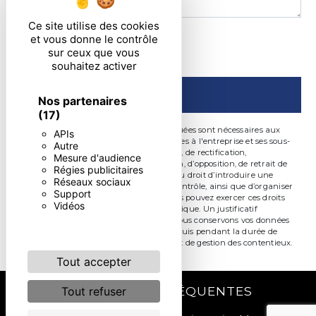
Ce site utilise des cookies
En cochant cette case, j'accepte les conditions
et vous donne le contrôle
sur ceux que vous
particulières ci-dessous **
souhaitez activer
ENVOYER
Nos partenaires
(17)
** Les données personnelles communiquées sont nécessaires aux
APIs
fins de vous contacter. Elles sont destinées à l'entreprise et ses sous-
Autre
traitants. Vous disposez de droits d’accès, de rectification,
Mesure d'audience
d’effacement, de portabilité, de limitation, d’opposition, de retrait de
Régies publicitaires
votre consentement à tout moment et du droit d’introduire une
Réseaux sociaux
réclamation auprès d’une autorité de contrôle, ainsi que d’organiser
Support
le sort de vos données post-mortem. Vous pouvez exercer ces droits
Vidéos
par voie postale ou par courrier électronique. Un justificatif
d'identité pourra vous être demandé. Nous conservons vos données
pendant la période de prise de contact puis pendant la durée de
prescription légale aux fins probatoire et de gestion des contentieux.
Tout accepter
RECHERCHES FRÉQUENTES
Tout refuser