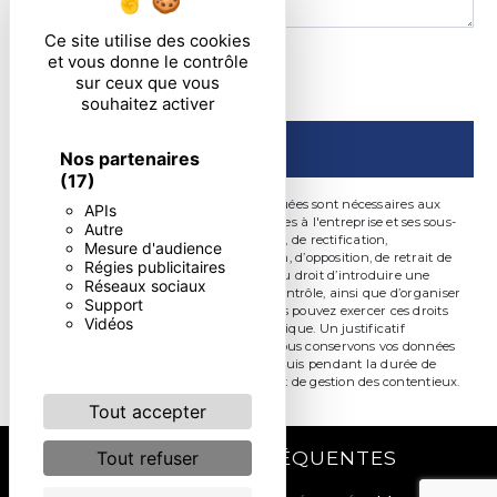
Ce site utilise des cookies
En cochant cette case, j'accepte les conditions
et vous donne le contrôle
sur ceux que vous
particulières ci-dessous **
souhaitez activer
ENVOYER
Nos partenaires
(17)
** Les données personnelles communiquées sont nécessaires aux
APIs
fins de vous contacter. Elles sont destinées à l'entreprise et ses sous-
Autre
traitants. Vous disposez de droits d’accès, de rectification,
Mesure d'audience
d’effacement, de portabilité, de limitation, d’opposition, de retrait de
Régies publicitaires
votre consentement à tout moment et du droit d’introduire une
Réseaux sociaux
réclamation auprès d’une autorité de contrôle, ainsi que d’organiser
Support
le sort de vos données post-mortem. Vous pouvez exercer ces droits
Vidéos
par voie postale ou par courrier électronique. Un justificatif
d'identité pourra vous être demandé. Nous conservons vos données
pendant la période de prise de contact puis pendant la durée de
prescription légale aux fins probatoire et de gestion des contentieux.
Tout accepter
RECHERCHES FRÉQUENTES
Tout refuser