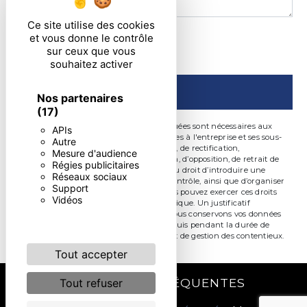
Ce site utilise des cookies
En cochant cette case, j'accepte les conditions
et vous donne le contrôle
sur ceux que vous
particulières ci-dessous **
souhaitez activer
ENVOYER
Nos partenaires
(17)
** Les données personnelles communiquées sont nécessaires aux
APIs
fins de vous contacter. Elles sont destinées à l'entreprise et ses sous-
Autre
traitants. Vous disposez de droits d’accès, de rectification,
Mesure d'audience
d’effacement, de portabilité, de limitation, d’opposition, de retrait de
Régies publicitaires
votre consentement à tout moment et du droit d’introduire une
Réseaux sociaux
réclamation auprès d’une autorité de contrôle, ainsi que d’organiser
Support
le sort de vos données post-mortem. Vous pouvez exercer ces droits
Vidéos
par voie postale ou par courrier électronique. Un justificatif
d'identité pourra vous être demandé. Nous conservons vos données
pendant la période de prise de contact puis pendant la durée de
prescription légale aux fins probatoire et de gestion des contentieux.
Tout accepter
RECHERCHES FRÉQUENTES
Tout refuser