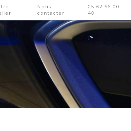
tre
Nous
05 62 66 00
elier
contacter
40