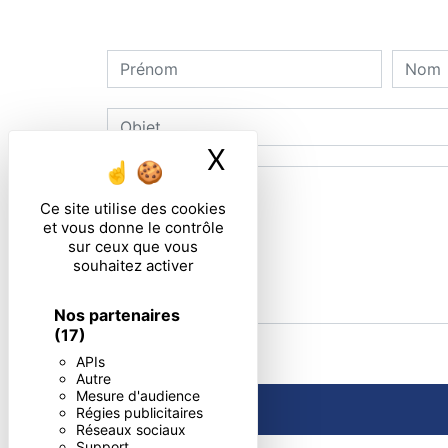
X
Masquer le ban
Ce site utilise des cookies
et vous donne le contrôle
sur ceux que vous
souhaitez activer
Nos partenaires
(17)
En cochant cette case, j'accepte les condi
APIs
Autre
Mesure d'audience
Régies publicitaires
Réseaux sociaux
Support