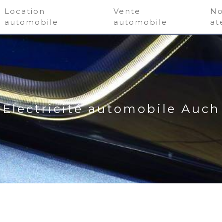
Location
Vente
No
automobile
automobile
at
Electricité automobile Auch