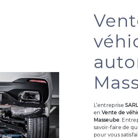
Vent
véhi
auto
Mas
L’entreprise
SAR
en
Vente de véhi
Masseube
. Entre
savoir-faire de q
pour vous satisf