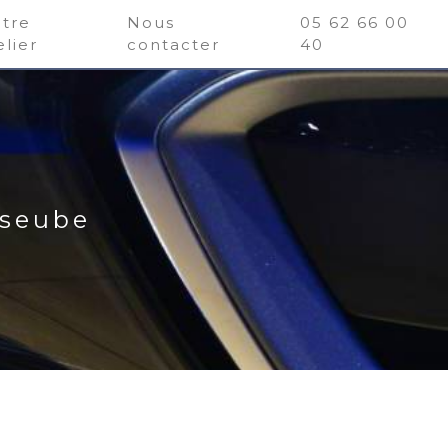
tre
Nous
05 62 66 00
elier
contacter
40
sseube