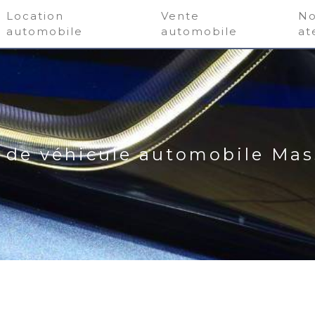
Location
Vente
No
automobile
automobile
at
 de véhicule automobile Ma