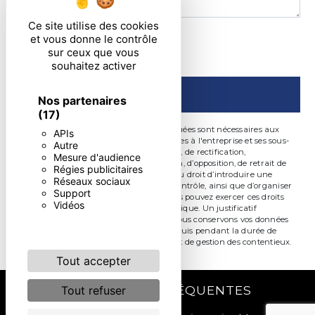
Ce site utilise des cookies
En cochant cette case, j'accepte les conditions
et vous donne le contrôle
sur ceux que vous
particulières ci-dessous **
souhaitez activer
ENVOYER
Nos partenaires
(17)
** Les données personnelles communiquées sont nécessaires aux
APIs
fins de vous contacter. Elles sont destinées à l'entreprise et ses sous-
Autre
traitants. Vous disposez de droits d’accès, de rectification,
Mesure d'audience
d’effacement, de portabilité, de limitation, d’opposition, de retrait de
Régies publicitaires
votre consentement à tout moment et du droit d’introduire une
Réseaux sociaux
réclamation auprès d’une autorité de contrôle, ainsi que d’organiser
Support
le sort de vos données post-mortem. Vous pouvez exercer ces droits
Vidéos
par voie postale ou par courrier électronique. Un justificatif
d'identité pourra vous être demandé. Nous conservons vos données
pendant la période de prise de contact puis pendant la durée de
prescription légale aux fins probatoire et de gestion des contentieux.
Tout accepter
RECHERCHES FRÉQUENTES
Tout refuser