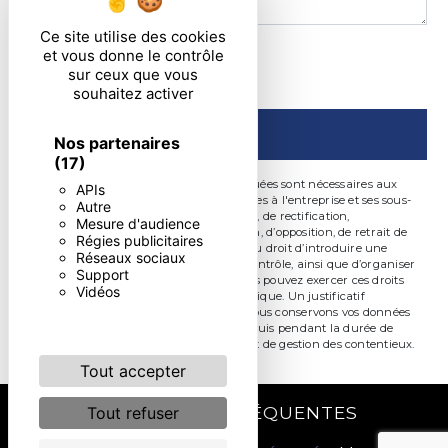
Ce site utilise des cookies
En cochant cette case, j'accepte les conditions
et vous donne le contrôle
sur ceux que vous
particulières ci-dessous **
souhaitez activer
ENVOYER
Nos partenaires
(17)
** Les données personnelles communiquées sont nécessaires aux
APIs
fins de vous contacter. Elles sont destinées à l'entreprise et ses sous-
Autre
traitants. Vous disposez de droits d’accès, de rectification,
Mesure d'audience
d’effacement, de portabilité, de limitation, d’opposition, de retrait de
Régies publicitaires
votre consentement à tout moment et du droit d’introduire une
Réseaux sociaux
réclamation auprès d’une autorité de contrôle, ainsi que d’organiser
Support
le sort de vos données post-mortem. Vous pouvez exercer ces droits
Vidéos
par voie postale ou par courrier électronique. Un justificatif
d'identité pourra vous être demandé. Nous conservons vos données
pendant la période de prise de contact puis pendant la durée de
prescription légale aux fins probatoire et de gestion des contentieux.
Tout accepter
RECHERCHES FRÉQUENTES
Tout refuser