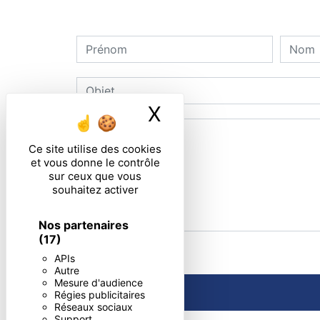
X
Masquer le ban
Ce site utilise des cookies
et vous donne le contrôle
sur ceux que vous
souhaitez activer
Nos partenaires
(17)
En cochant cette case, j'accepte les condi
APIs
Autre
Mesure d'audience
Régies publicitaires
Réseaux sociaux
Support