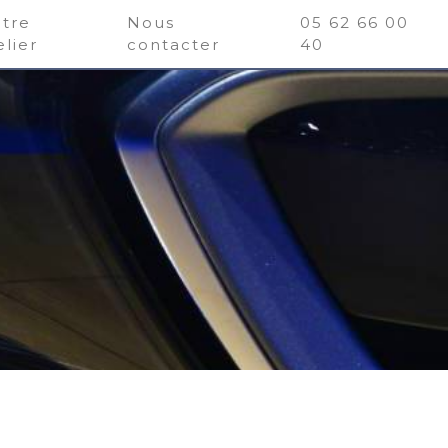
tre
Nous
05 62 66 00
elier
contacter
40