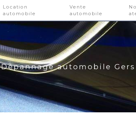
Location
Vente
No
automobile
automobile
at
Dépannage automobile Gers