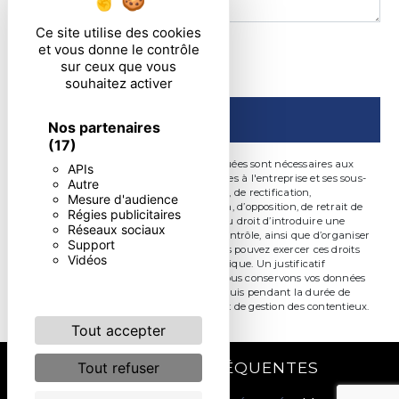
Ce site utilise des cookies
En cochant cette case, j'accepte les conditions
et vous donne le contrôle
sur ceux que vous
particulières ci-dessous **
souhaitez activer
ENVOYER
Nos partenaires
(17)
** Les données personnelles communiquées sont nécessaires aux
APIs
fins de vous contacter. Elles sont destinées à l'entreprise et ses sous-
Autre
traitants. Vous disposez de droits d’accès, de rectification,
Mesure d'audience
d’effacement, de portabilité, de limitation, d’opposition, de retrait de
Régies publicitaires
votre consentement à tout moment et du droit d’introduire une
Réseaux sociaux
réclamation auprès d’une autorité de contrôle, ainsi que d’organiser
Support
le sort de vos données post-mortem. Vous pouvez exercer ces droits
Vidéos
par voie postale ou par courrier électronique. Un justificatif
d'identité pourra vous être demandé. Nous conservons vos données
pendant la période de prise de contact puis pendant la durée de
prescription légale aux fins probatoire et de gestion des contentieux.
Tout accepter
RECHERCHES FRÉQUENTES
Tout refuser