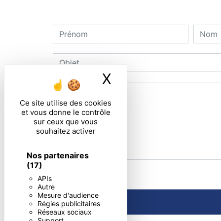
X
Masquer le ban
Ce site utilise des cookies
et vous donne le contrôle
sur ceux que vous
souhaitez activer
Nos partenaires
(17)
En cochant cette case, j'accepte les condi
APIs
Autre
Mesure d'audience
Régies publicitaires
Réseaux sociaux
Support