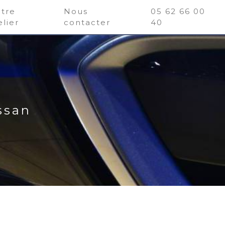
tre
Nous
05 62 66 00
elier
contacter
40
ssan