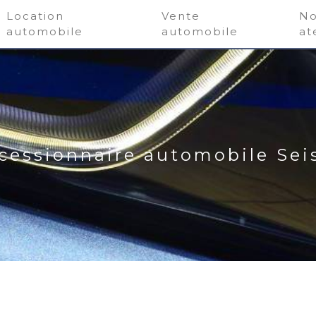
Location
Vente
No
automobile
automobile
at
cessionnaire automobile Sei