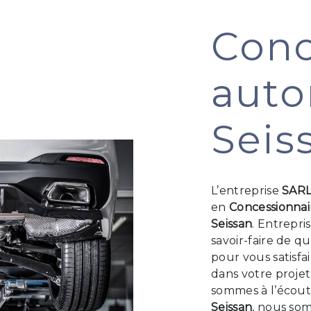
Conc
auto
Seis
L’entreprise
SAR
en
Concessionnai
Seissan
. Entrepri
savoir-faire de q
pour vous satisf
dans votre proje
sommes à l’écoute
Seissan
, nous som